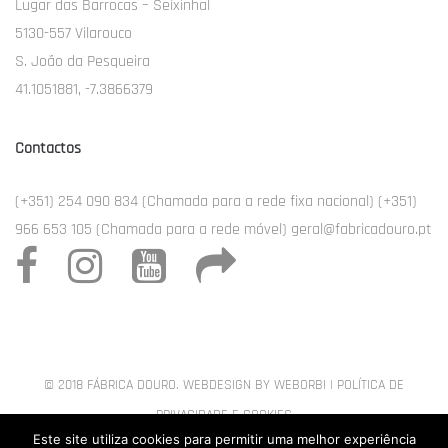
Lugar das Barrocas – Seixinhal
5130-557 Vilarouco
S. João da Pesqueira
41.1051881, -7.3866379
Contactos
(+351) 254 090 834 (Chamada para a rede fixa nacional) (+351)
966 653 105 (Chamada para a rede móvel) geral@fabricadouro.pt
© 2018 FÁBRICA DOURO. WEBDESIGN BY
WEBORBI
|
POLÍTICA DE
PRIVACIDADE E COOKIES
Este site utiliza cookies para permitir uma melhor experiência