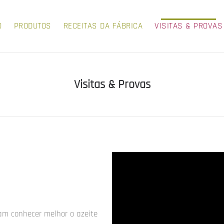
O
PRODUTOS
RECEITAS DA FÁBRICA
VISITAS & PROVAS
Visitas & Provas
ram conhecer melhor o azeite