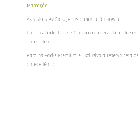
Marcação
As visitas estão sujeitas a marcação prévia.
Para os Packs Base e Clássico a reserva terá de ser 
antecedência;
Para os Packs Premium e Exclusivo a reserva terá de
antecedência;