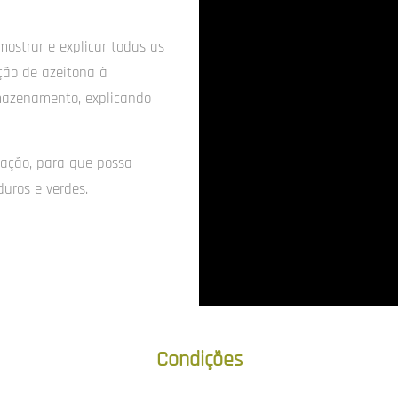
mostrar e explicar todas as
ção de azeitona à
rmazenamento, explicando
tação, para que possa
duros e verdes.
Condições