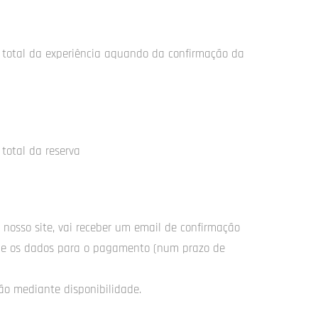
 total da experiência aquando da confirmação da
total da reserva
 nosso site, vai receber um email de confirmação
a e os dados para o pagamento (num prazo de
ão mediante disponibilidade.