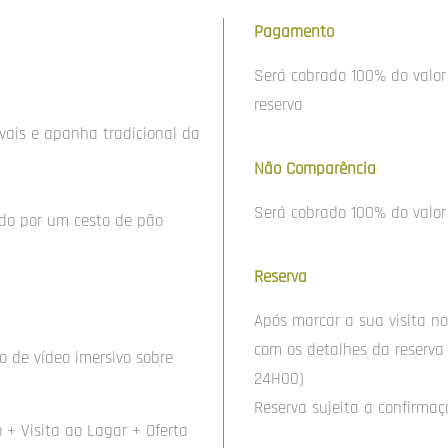
Pagamento
Será cobrado 100% do valor
reserva
vais e apanha tradicional da
Não Comparência
Será cobrado 100% do valor 
do por um cesto de pão
Reserva
Após marcar a sua visita no
com os detalhes da reserv
o de vídeo imersivo sobre
24H00)
Reserva sujeita a confirmaç
o + Visita ao Lagar + Oferta