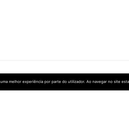
Endereço
C
r uma melhor experiência por parte do utilizador. Ao navegar no site esta
Estrada Nacional 222
(
Lugar das Barrocas – Seixinhal
(
5130-557 Vilarouco
g
S. João da Pesqueira
41.1051881, -7.3866379