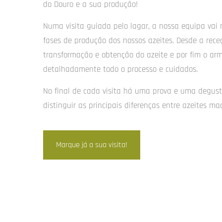
do Douro e a sua produção!
Numa visita guiada pelo lagar, a nossa equipa vai 
fases de produção dos nossos azeites. Desde a rece
transformação e obtenção do azeite e por fim o a
detalhadamente todo o processo e cuidados.
No final de cada visita há uma prova e uma degus
distinguir as principais diferenças entre azeites ma
Marque já a sua visita!