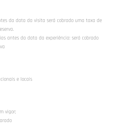
tes da data da visita será cobrado uma taxa de
eserva.
ias antes da data da experiência: será cobrado
rva
cionais e locais
m vigor;
arado