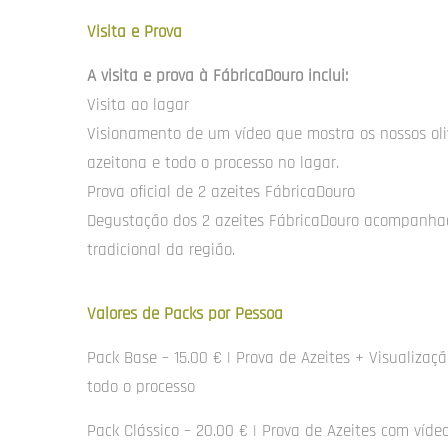
Visita e Prova
A visita e prova à FábricaDouro inclui:
Visita ao lagar
Visionamento de um vídeo que mostra os nossos oli
azeitona e todo o processo no lagar.
Prova oficial de 2 azeites FábricaDouro
Degustação dos 2 azeites FábricaDouro acompanha
tradicional da região.
Valores de Packs por Pessoa
Pack Base – 15.00 € | Prova de Azeites + Visualizaçã
todo o processo
Pack Clássico – 20.00 € | Prova de Azeites com víde