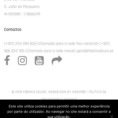
S. João da Pesqueira
41.1051881, -7.3866379
Contactos
(+351) 254 090 834 (Chamada para a rede fixa nacional) (+351)
966 653 105 (Chamada para a rede móvel) geral@fabricadouro.pt
© 2018 FÁBRICA DOURO. WEBDESIGN BY
WEBORBI
|
POLÍTICA DE
PRIVACIDADE E COOKIES
Este site utiliza cookies para permitir uma melhor experiência
por parte do utilizador. Ao navegar no site estará a consentir a
sua utilização.