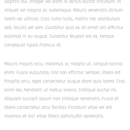
sagittis dui. Integer vel diam in lectus auctor tincidunt. In
aliquet vel magna ac scelerisque. Mauris venenatis dictum
lorem vel ultrices. Cras nulla nulla, mattis nec vestibulum
sed, iaculis vel sem. Curabitur quis ex sit amet orci efficitur
euismod in eu augue. Curabitur feugiat est ex, tempor
consequat ligula rhoncus et.
Mauris mauris arcu, maximus ac magna ut, congue lacinia
enim. Fusce vulputate, nisl non efficitur semper, libero est
fringilla arcu, eget consectetur augue diam quis lorem. Cras
enim leo, hendrerit ut metus viverra, tristique auctor mi.
Aliquam suscipit ipsum non tristique venenatis. Fusce et
libero consectetur arcu facilisis tincidunt vitae vel est.
Vivamus et orci vitae libero sollicitudin venenatis.