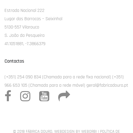
Estrada Nacional 222
Lugar das Barrocas – Seixinhal
5130-557 Vilarouco
S. João da Pesqueira
41.1051881, -7.3866379
Contactos
(+351) 254 090 834 (Chamada para a rede fixa nacional) (+351)
966 653 105 (Chamada para a rede móvel) geral@fabricadouro.pt
© 2018 FÁBRICA DOURO. WEBDESIGN BY
WEBORBI
|
POLÍTICA DE