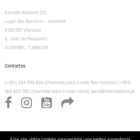
Estrada Nacional 222
Lugar das Barrocas – Seixinhal
5130-557 Vilarouco
S. João da Pesqueira
41.1051881, -7.3866379
Contactos
(+351) 254 090 834 (Chamada para a rede fixa nacional) (+351)
966 653 105 (Chamada para a rede móvel) geral@fabricadouro.pt
Este site utiliza cookies para permitir uma melhor experiência