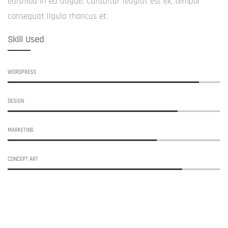
euismod in eu augue. Curabitur feugiat est ex, tempor
consequat ligula rhoncus et.
Skill Used
WORDPRESS
DESIGN
MARKETING
CONCEPT ART