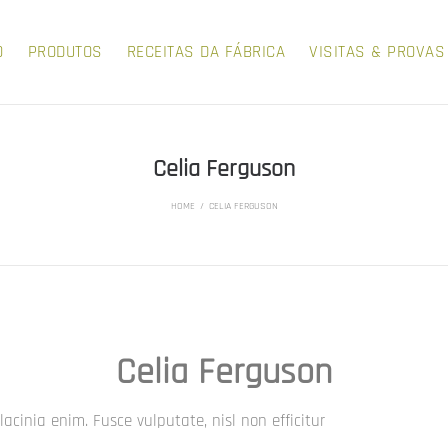
O
PRODUTOS
RECEITAS DA FÁBRICA
VISITAS & PROVAS
Celia Ferguson
HOME
/
CELIA FERGUSON
Celia Ferguson
inia enim. Fusce vulputate, nisl non efficitur