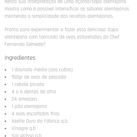
Nesta sua interpretação de uma açorda/sopa alentejana
mostra como é possível intensificar os sabores alentejanos
mantendo a simplicidade das receitas alentejanas.
Pronto para experimentar a fazer esta deliciosa Sopa
alentejana com torricado de ovas esfareladas do Chef
Fernando Semedo?
Ingredientes
1 dourada média (aos cubos)
150gr de ovas de pescada
1 cebola picada
4 a 6 dentes de alho
24 ameijoas
1 pão alentejano
4 ovos escalfados frios
Azeite Ouro da Fábrica q.b.
Vinagre q.b
Sal grosso q.b