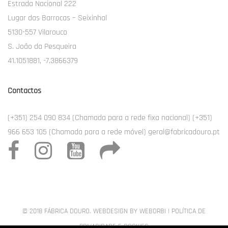
Estrada Nacional 222
Lugar das Barrocas – Seixinhal
5130-557 Vilarouco
S. João da Pesqueira
41.1051881, -7.3866379
Contactos
(+351) 254 090 834 (Chamada para a rede fixa nacional) (+351)
966 653 105 (Chamada para a rede móvel) geral@fabricadouro.pt
© 2018 FÁBRICA DOURO. WEBDESIGN BY
WEBORBI
|
POLÍTICA DE
PRIVACIDADE E COOKIES