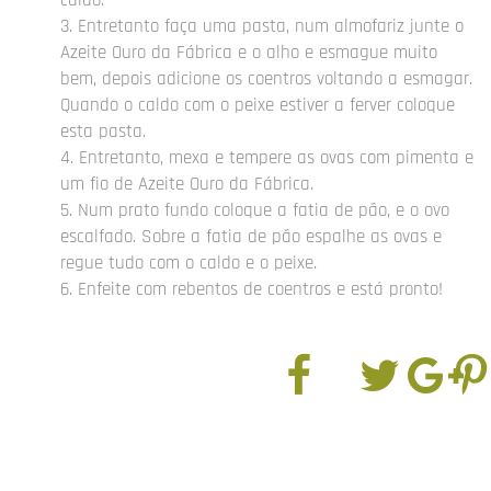
caldo.
Entretanto faça uma pasta, num almofariz junte o
Azeite Ouro da Fábrica e o alho e esmague muito
bem, depois adicione os coentros voltando a esmagar.
Quando o caldo com o peixe estiver a ferver coloque
esta pasta.
Entretanto, mexa e tempere as ovas com pimenta e
um fio de Azeite Ouro da Fábrica.
Num prato fundo coloque a fatia de pão, e o ovo
escalfado. Sobre a fatia de pão espalhe as ovas e
regue tudo com o caldo e o peixe.
Enfeite com rebentos de coentros e está pronto!