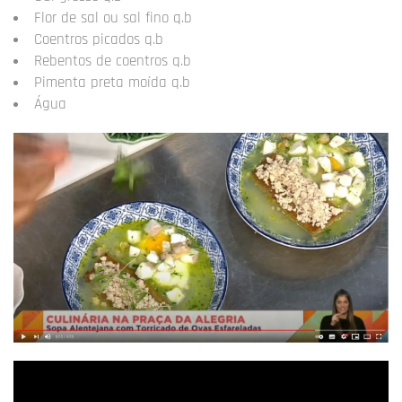
Flor de sal ou sal fino q.b
Coentros picados q.b
Rebentos de coentros q.b
Pimenta preta moída q.b
Água