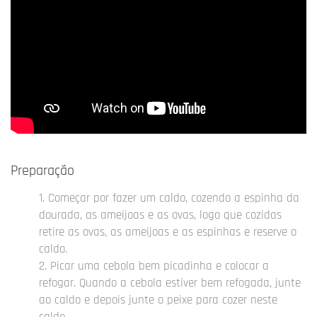
Preparação
Começar por fazer um caldo, cozendo a espinha da
dourada, as ameijoas e as ovas, logo que cozidas
retire as ovas, as ameijoas e as espinhas e reserve o
caldo.
Picar uma cebola bem picadinha e colocar a
refogar. Quando a cebola estiver bem refogada, junte
ao caldo e depois junte o peixe para cozer neste