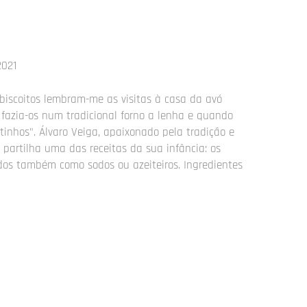
2021
biscoitos lembram-me as visitas à casa da avó
a fazia-os num tradicional forno a lenha e quando
inhos". Álvaro Veiga, apaixonado pela tradição e
partilha uma das receitas da sua infância: os
idos também como sodos ou azeiteiros. Ingredientes