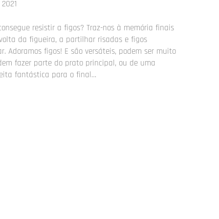
, 2021
onsegue resistir a figos? Traz-nos à memória finais
olta da figueira, a partilhar risadas e figos
 Adoramos figos! E são versáteis, podem ser muito
m fazer parte do prato principal, ou de uma
eita fantástica para o final…