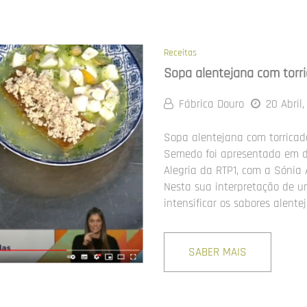
Receitas
Sopa alentejana com torr
Fábrica Douro
20 Abril,
Sopa alentejana com torricad
Semedo foi apresentada em di
Alegria da RTP1, com a Sónia A
Nesta sua interpretação de u
intensificar os sabores alen
SABER MAIS