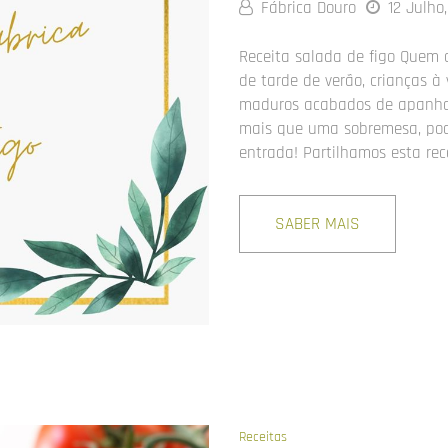
Fábrica Douro
12 Julho
Receita salada de figo Quem c
de tarde de verão, crianças à v
maduros acabados de apanhar.
mais que uma sobremesa, pode
entrada! Partilhamos esta rec
SABER MAIS
Receitas