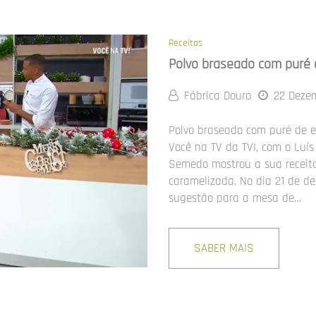
Receitas
Polvo braseado com puré 
Fábrica Douro
22 Deze
Polvo braseado com puré de e
Você na TV da TVI, com o Luís
Semedo mostrou a sua receita
caramelizada. No dia 21 de d
sugestão para a mesa de…
SABER MAIS