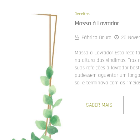
Receitas
Massa à Lavrador
Fábrica Douro
20 Nove
Massa à Lavrador Esta receit
na altura das vindimas. Traz
suas refeições à lavrador bas
pudessem aguentar um longo 
sol e terminava com as “meias
SABER MAIS