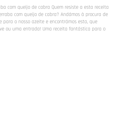
aba com queijo de cabra Quem resiste a esta receita
terraba com queijo de cabra? Andámos à procura de
e para o nosso azeite e encontrámos esta, que
eve ou uma entrada! Uma receita fantástica para o