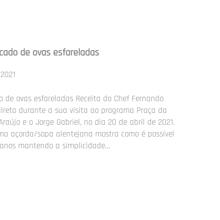
icado de ovas esfareladas
 2021
o de ovas esfareladas Receita do Chef Fernando
reto durante a sua visita ao programa Praça da
raújo e o Jorge Gabriel, no dia 20 de abril de 2021.
ma açorda/sopa alentejana mostra como é possível
tejanos mantendo a simplicidade…