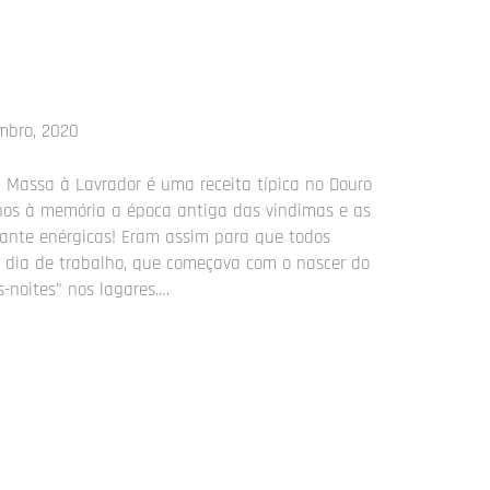
mbro, 2020
a Massa à Lavrador é uma receita típica no Douro
-nos à memória a época antiga das vindimas e as
tante enérgicas! Eram assim para que todos
dia de trabalho, que começava com o nascer do
-noites” nos lagares.…