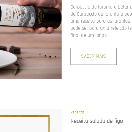
Carpaccio de laranja e beterr
de Carpaccio de laranja e be
uma receita para as laranjas 
pode ser para uma refeição l
final de um longo…
SABER MAIS
Receitas
Receita salada de figo