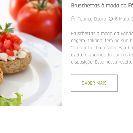
Bruschettas à moda da Fá
Fábrica Douro
6 Maio, 
Bruschettas à moda da Fábric
origem italiana, tem na sua b
“brusciato”. Uma simples fati
azeite e guarnecida com os i
disposição! Esta nossa receit
SABER MAIS