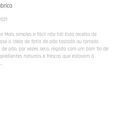
brica
2021
a Mais simples e fácil não há! Esta receita de
ase a ideia de fatia de pão tostado ou torrado
a de pão, por vezes seco, regada com um bom fio de
ngredientes naturais e frescos que estavam à
a…